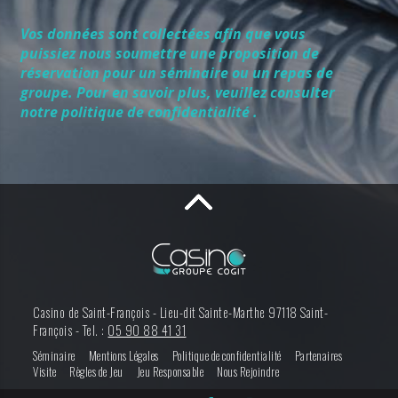
Vos données sont collectées afin que vous
puissiez nous soumettre une proposition de
réservation pour un séminaire ou un repas de
groupe. Pour en savoir plus, veuillez consulter
notre politique de confidentialité .
Casino de Saint-François -
Lieu-dit Sainte-Marthe
97118
Saint-
François
-
Tel. :
05 90 88 41 31
Séminaire
Mentions Légales
Politique de confidentialité
Partenaires
Visite
Règles de Jeu
Jeu Responsable
Nous Rejoindre